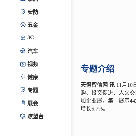
安防
五金
3C
汽车
视频
专题介绍
健康
天得智信网 讯
11月1
专题
购、投资促进、人文交流
加企业展，集中展示4
展会
增长6.7%。
瞭望台