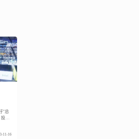
好”总
、投资
作平台
一年
3-11-16
美元，