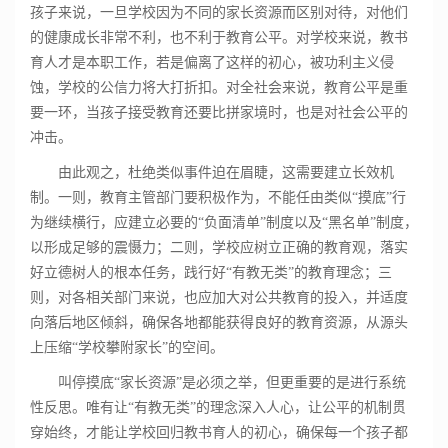
孩子来说，一旦学校因为不同的家长资源而区别对待，对他们
的健康成长非常不利，也不利于教育公平。对学校来说，教书
育人才是本职工作，若是偏离了这样的初心，被功利主义侵
蚀，学校的公信力将大打折扣。对全社会来说，教育公平是重
要一环，当孩子接受教育还要比拼家境时，也是对社会公平的
冲击。
由此观之，杜绝类似事件迫在眉睫，这需要建立长效机
制。一则，教育主管部门要积极作为，不能任由类似“摸底”行
为继续横行，应建立必要的“负面清单”制度以及“黑名单”制度，
以形成足够的震慑力；二则，学校应树立正确的教育观，落实
好立德树人的根本任务，践行好“有教无类”的教育理念；三
则，对各相关部门来说，也应加大对公共教育的投入，并适度
向落后地区倾斜，确保各地都能获得良好的教育资源，从源头
上压缩“学校攀附家长”的空间。
叫停摸底“家长资源”是必须之举，但更重要的是进行系统
性反思。唯有让“有教无类”的理念深入人心，让公平的机制贯
穿始终，才能让学校回归教书育人的初心，确保每一个孩子都