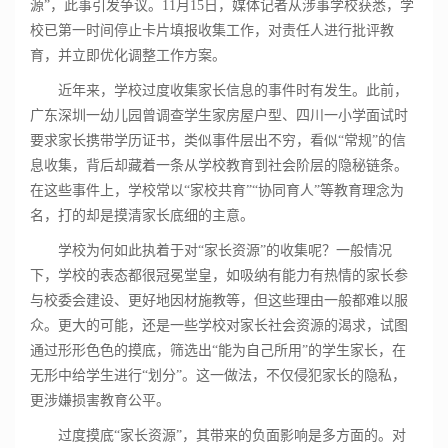
源”，此事引发争议。11月15日，媒体记者从涉事学校获悉，学
校已第一时间停止卡片填报收集工作，对责任人进行批评教
育，并立即优化调整工作方案。
近年来，学校过度收集家长信息的事件时有发生。此前，
广东深圳一幼儿园曾调查学生家房屋户型、四川一小学面试时
要求家长携带学历证书，类似事件层出不穷，看似“常规”的信
息收集，背后却藏着一条从学校教育到社会阶层的隐秘链条。
在这些事件上，学校常以“家校共育”“协同育人”等教育理念为
名，打的却是摸清家长底细的主意。
学校为何如此执着于对“家长资源”的收集呢？一般情况
下，学校的表态都很冠冕堂皇，如吸纳有能力有热情的家长参
与校委会建设、更好地因材施教等，但这些理由一般都难以服
众。更大的可能，还是一些学校对家长社会资源的渴求，试图
通过形形色色的摸底，筛选出“能为自己所用”的学生家长，在
无形中给学生进行“划分”。这一做法，不仅侵犯家长的隐私，
更涉嫌损害教育公平。
过度摸底“家长资源”，其带来的负面影响是多方面的。对