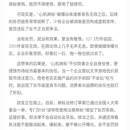
商标使用。既然不得使用，那用了就得罚。
可现实是，“心机商标”被爆出来或者宣告无效之后，后续
的处罚链条常常就断了，少有企业被调查是否构成虚假宣传，
是否违反了反不正当竞争法。
没有处罚，就没有效果，更没有敬畏。127.3万件驳回、
3351件宣告无效，在舆论场上几乎无声无息。即使被媒体曝光
后，企业形象受损，好像扛一扛、拖一拖也就过去了。
这带来的后果是，“心机商标”不仅损害企业自身信誉，更
侵蚀市场经济最基本的信任。当一个企业靠玩文字游戏低价获
取市场注意力，而老老实实做产品的对手却因“不会玩”吃亏
时，就出现了劣币驱逐良币问题，消费者对品牌的信任也就打
了折扣。
改变正在路上。目前，商标法修订草案已通过全国人大常
委会一审，专门针对“误导性使用注册商标”增加了处罚条款。
这是好事。但法律不会自动长出牙齿，修法之后，关键还得看
执法能不能联动起来、硬起来，敢不敢公开曝光，会不会罚到