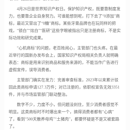
4月26日是世界知识产权日。保护知识产权，既要靠制度发
力，也要靠企业自身努力。可谁能想到呢，打下去了“0添加”商
标，最近又冒出了“0糖”商标。某些牙膏品牌也在玩同样的把
戏，“锁白”“炫白”“医研”这些字眼被指出只是注册商标，不是实
际功效和研究成果。
“心机商标”的问题，老百姓闹心，主管部门也头疼。在最
近举行的国新办发布会上，国家知识产权局相关负责人就明确
表态：商标是用来识别商品和服务来源的，不能当作广告进行
虚假宣传，误导消费者。
主管部门确实在发力：完善审查标准，2023年以来累计驳
回此类商标申请127.3万件；对已注册的，依职权宣告无效3351
件，并与市场监管部门联动整治。
数字不少，力度不小，但问题没刹住，至少消费者感觉不
明显。这类商标时不时爆出来一个，搞得消费者都有“心病”
了，看到“500天散养母鸡”“土猪肉”，都要怀疑是不是又被套路
了。