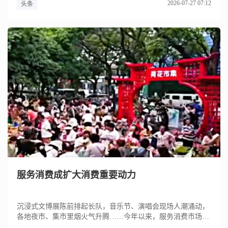
2026-07-27 07:12
头条
服务消费成扩大消费重要动力
沉浸式文博展陈前排起长队，音乐节、演唱会现场人潮涌动，
各地夜市、集市里烟火气升腾……今年以来，服务消费市场热
度持续攀升。...