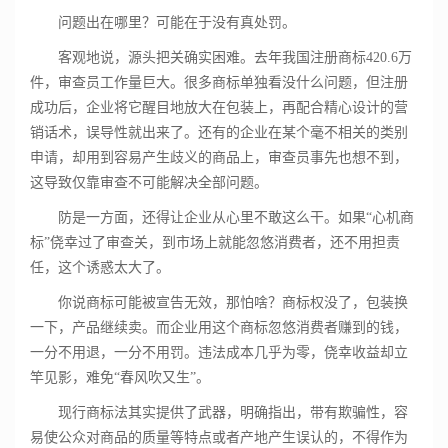
问题出在哪里？可能在于没有真处罚。
客观地说，源头把关确实困难。去年我国注册商标420.6万
件，审查员工作量巨大。很多商标单独看没什么问题，但注册
成功后，企业将它醒目地放大在包装上，再配合精心设计的营
销话术，误导性就出来了。还有的企业在某个毫不相关的类别
申请，却用到容易产生歧义的商品上，审查员事先也想不到，
这导致仅靠审查不可能解决全部问题。
防是一方面，还得让企业从心里不敢这么干。如果“心机商
标”侥幸过了审查关，到市场上就能忽悠消费者，还不用担责
任，这个诱惑太大了。
你说商标可能被宣告无效，那怕啥？商标权没了，包装换
一下，产品继续卖。而企业用这个商标忽悠消费者赚到的钱，
一分不用退，一分不用罚。违法成本几乎为零，侥幸收益却立
竿见影，难免“春风吹又生”。
现行商标法其实提供了武器，明确指出，带有欺骗性，容
易使公众对商品的质量等特点或者产地产生误认的，不得作为