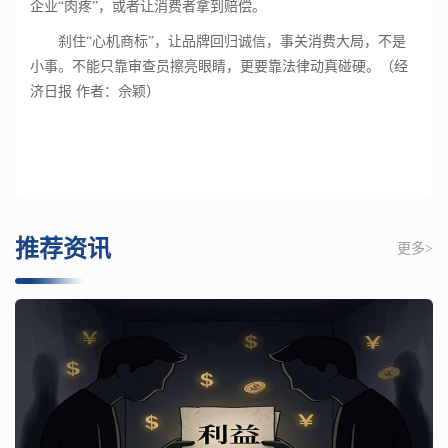
企业“肉疼”，或者让消费者拿到赔偿。
刹住“心机商标”，让品牌回归诚信，事关消费大局，不是
小事。不能只靠审查员擦亮眼睛，更要靠法律动真碰硬。（经
济日报 作者：佘颖）
推荐资讯
更多>