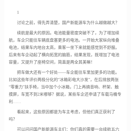
1
讨论之前，得先弄清楚，国产新能源车为什么越做越大？
续航是最大的原因。电池能量密度突破不了，为了增加续
航，车企只能往车辆底盘塞更多的电池。一开始大家纵向堆叠
电池，结果车内地台太高，乘客一坐下来就能感觉到不舒服。
后来有车企动起了横向拓宽的脑筋，结果发现，既增加了电池
容量，又提升了座椅空间，简直是两全其美嘛！
把车做大还有一个好处——车企能往车里加更多的功能。
比如这些年评价两极分化的“冰箱彩电大沙发”，在后排放两张
“零重力”扶手椅，当中加个小冰箱，门上再搞音响、杯架、触
摸屏，车宽不到2米哪够？据说，某些车企还申请了车载马桶专
利……
看起来，这些原因都是为车主考虑，但他们真正获利了
吗？
可以问问国产新能源车主们：你们真的需要一台续航五六