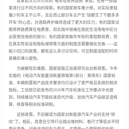
就拿此次公众讨论的“电车征收养路费”来说，也有一些国
家进行过不同方向的探索。有的国家按车重计税，对实际里程
偏少的车主不公平，且反而让部分车主产生“钱都交了干脆多多
开车”的心态，对道路养护维修造成了更大的压力；有的国家试
图将养路费算在电费里，但实践中很难在居民生活用电中区分
出家用充电桩的部分；有的国家按每年年检的里程数收费，但
在真实性验证和隐私保障等方面的制度还需要细化完善——这
般小切口的政策，都有这么多讨论空间，可见制度适配的时间
差确实难以避免。
为破解现实难题，国家层面正加紧研究出台新政策。今年
实施的《电动汽车能量消耗量限值第1部分：乘用车》国家标
准、车辆购置税产品技术要求均已设计了更严格且系统的相关
指标。工信部日前发布的2026年汽车标准化工作要点中也提
到，持续推动汽车节能标准迭代升级，加快汽车产品碳足迹核
算、核查等相关标准研制。
这些政策，不应解读为国家对新能源汽车产业的支持“转
向”了。相反，其意在引导行业跳出堆材料、卷尺寸等低水平同
质化竞争。对有追求的车企而言，这更是一个更积极的信号：