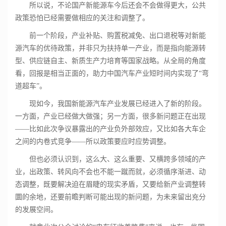
所以说，不论国产新能源车今后还会不会做得更大，公共
政策恐怕已经需要做相应的关注和调整了。
前一个阶段，产业补贴、购置税减免、出口退税等对新能
源汽车的优待政策，并非只为扶持单一产业，而是指向能源转
型、供应链自主、新质生产力培育等国家战略。从全局的角度
看，回报是相当正面的，助力中国汽车产业短时间内实现了“弯
道超车”。
现如今，我国新能源汽车产业发展已经进入了新的阶段。
一方面，产业已经做大做强；另一方面，很多新问题正在出现
——比如此次争议暴露出的产业负外部效应，又比如各大车企
之间的内卷式竞争——所以政策要应时应势调整。
但也必须认识到，这么大、这么重要、又横跨多领域的产
业，出政策、转风向不会也不能一蹴而就，必须循序渐进、动
态调整，既要解决迫在眉睫的现实矛盾，又要给新产业调整转
圜的余地，还要前瞻判断可能出现的新问题，为未来留出充分
的发展空间。