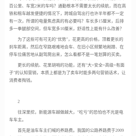
百公里、车宽2米的车吗？通勤根本不需要太长的续航，而在高
铁和租车越发便捷的情况下，跨城自驾出行也许半年都不一定
有一次，所谓的电量焦虑真的有必要吗？车长多15厘米，后排
多一拳腿部空间，但车宽多10厘米，舒适性上能有什么改善？
为了这些可有可无的“优势”，花更高的价格，顶着更长的
刹车距离，然后在窄路艰难地会车、在旧小区频繁地剐蹭、在
停车位痛苦地从副驾爬出来，怎么看都不是一笔划算的买卖。
更长的续航、花里胡哨的功能，还有“大=安全=高级=有面
子”的认知营销，本质上都是为了卖车时能多两句营销话术，让
消费者掏钱。
2
往深里挖，新能源车越做越大，“吃亏”的恐怕也不光是电
车车主。
首先是油车车主们喊的养路费。我国的公路养路费于2009