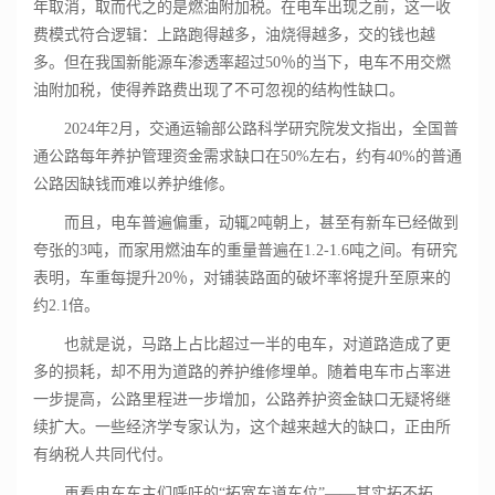
年取消，取而代之的是燃油附加税。在电车出现之前，这一收
费模式符合逻辑：上路跑得越多，油烧得越多，交的钱也越
多。但在我国新能源车渗透率超过50％的当下，电车不用交燃
油附加税，使得养路费出现了不可忽视的结构性缺口。
2024年2月，交通运输部公路科学研究院发文指出，全国普
通公路每年养护管理资金需求缺口在50%左右，约有40%的普通
公路因缺钱而难以养护维修。
而且，电车普遍偏重，动辄2吨朝上，甚至有新车已经做到
夸张的3吨，而家用燃油车的重量普遍在1.2-1.6吨之间。有研究
表明，车重每提升20％，对铺装路面的破坏率将提升至原来的
约2.1倍。
也就是说，马路上占比超过一半的电车，对道路造成了更
多的损耗，却不用为道路的养护维修埋单。随着电车市占率进
一步提高，公路里程进一步增加，公路养护资金缺口无疑将继
续扩大。一些经济学专家认为，这个越来越大的缺口，正由所
有纳税人共同代付。
再看电车车主们呼吁的“拓宽车道车位”——其实拓不拓