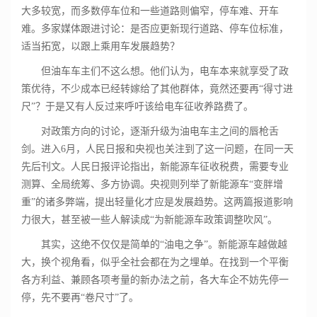
大多较宽，而多数停车位和一些道路则偏窄，停车难、开车
难。多家媒体跟进讨论：是否应更新现行道路、停车位标准，
适当拓宽，以跟上乘用车发展趋势？
但油车车主们不这么想。他们认为，电车本来就享受了政
策优待，不少成本已经转嫁给了其他群体，竟然还要再“得寸进
尺”？于是又有人反过来呼吁该给电车征收养路费了。
对政策方向的讨论，逐渐升级为油电车主之间的唇枪舌
剑。进入6月，人民日报和央视也关注到了这一问题，在同一天
先后刊文。人民日报评论指出，新能源车征收税费，需要专业
测算、全局统筹、多方协调。央视则列举了新能源车“变胖增
重”的诸多弊端，提出轻量化才应是发展趋势。这两篇报道影响
力很大，甚至被一些人解读成“为新能源车政策调整吹风”。
其实，这绝不仅仅是简单的“油电之争”。新能源车越做越
大，换个视角看，似乎全社会都在为之埋单。在找到一个平衡
各方利益、兼顾各项考量的新办法之前，各大车企不妨先停一
停，先不要再“卷尺寸”了。